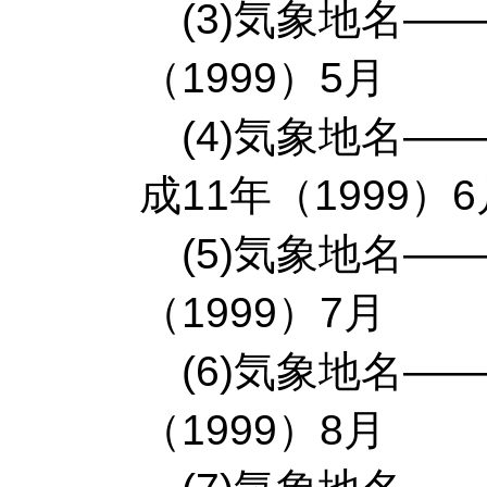
(3)気象地名――
（1999）5月
(4)気象地名―
成11年（1999）6
(5)気象地名―
（1999）7月
(6)気象地名――
（1999）8月