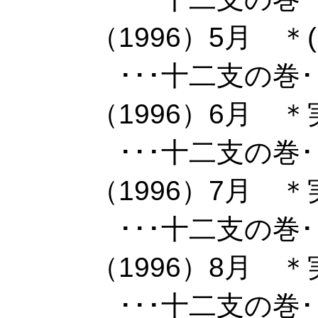
（1996）5月 ＊(
･･･十二支の巻･･
（1996）6月 ＊実
･･･十二支の巻･･
（1996）7月 ＊実
･･･十二支の巻･･
（1996）8月 ＊実
･･･十二支の巻･･