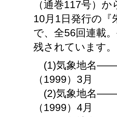
（通巻117号）か
10月1日発行の『
で、全56回連載
残されています。
(1)気象地名―
（1999）3月
(2)気象地名――
（1999）4月