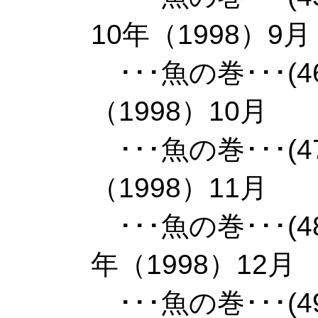
10年（1998）9月
･･･魚の巻･･･(
（1998）10月
･･･魚の巻･･･(
（1998）11月
･･･魚の巻･･･(
年（1998）12月
･･･魚の巻･･･(