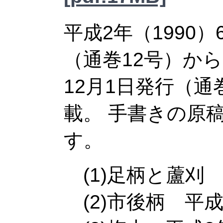
平成2年（1990
（通巻12号）から 
12月1日発行（通
載。 手書きの原
す。
(1)足柄と蘆刈 
(2)市後柄 平成