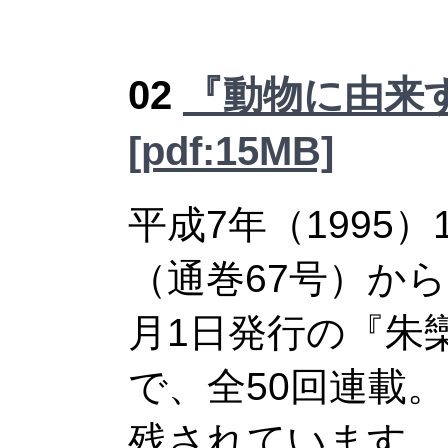
02
『動物に由来す
[pdf:15MB]
平成7年（1995
（通巻67号）から
月1日発行の『朱欒
で、全50回連載
残されています。