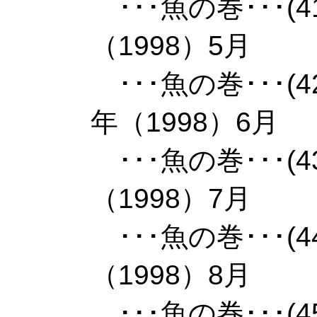
･･･魚の巻･･･(
（1998）5月
･･･魚の巻･･･(
年（1998）6月
･･･魚の巻･･･(
（1998）7月
･･･魚の巻･･･(
（1998）8月
･･･魚の巻･･･(