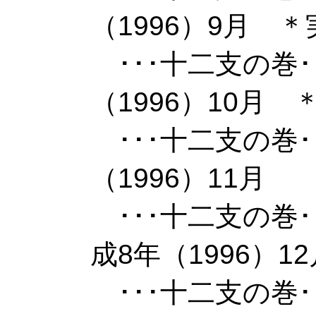
（1996）9月 ＊実
･･･十二支の巻･･
（1996）10月 
･･･十二支の巻･･
（1996）11月
･･･十二支の巻･･
成8年（1996）12
･･･十二支の巻･･