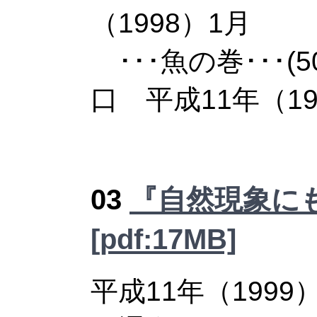
（1998）1月
･･･魚の巻･･･(
口 平成11年（19
03
『自然現象に
[pdf:17MB]
平成11年（199