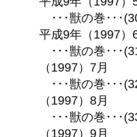
平成9年（1997）
･･･獣の巻･･･
平成9年（1997）
･･･獣の巻･･･(
（1997）7月
･･･獣の巻･･･(
（1997）8月
･･･獣の巻･･･(
（1997）9月