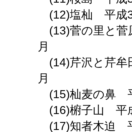
(12)塩杣 平成3
(13)菅の里と菅
月
(14)芹沢と芹牟
月
(15)杣麦の鼻 平
(16)椨子山 平成
(17)知者木迫 平